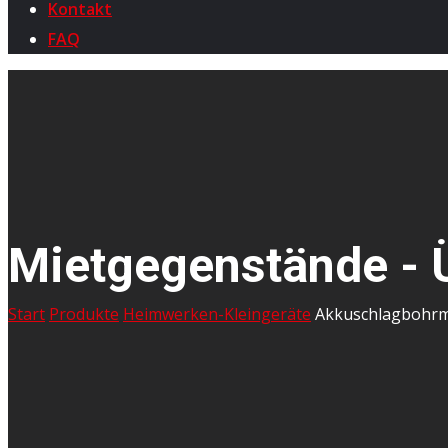
Kontakt
FAQ
Mietgegenstände - 
Start
Produkte
Heimwerken-Kleingeräte
Akkuschlagbohrm