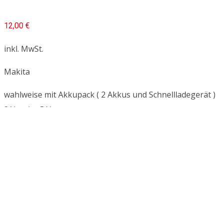
12,00
€
inkl. MwSt.
Makita
wahlweise mit Akkupack ( 2 Akkus und Schnellladegerät )
3Ah oder 5Ah
Artikelnummer:
HM-K-0013
Kategorie:
Heimwerken-
Kleingeräte
Zusätzliche Informationen