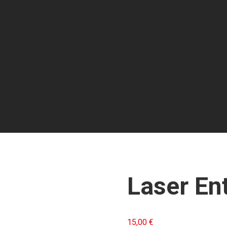
Laser En
15,00
€