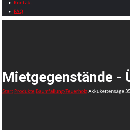
Kontakt
FAQ
Mietgegenstände - 
Start
Produkte
Baumfällung/Feuerholz
Akkukettensäge 3